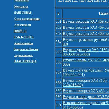
Реквизиты
Контакты
НАШ ТОВАР
#
Наиме
Спец предложения
351
Втулка рессоры УАЗ 469 кр
Автомобили
352
Втулка рессоры УАЗ 469 ос
ПРАЙСЫ
353
Втулка рессоры УАЗ 469 по
КАК КУПИТЬ
Втулка стремянки рулевой 
354
ваша корзина
00)
Вопросы и Ответы
Втулка суппорта УАЗ 3160 
355
00-3501026-000)
задать вопрос
Втулка цапфы УАЗ 452, 469
ПЛАН ПРОЕЗДА
356
000)
Втулка шатуна 402 двиг. У
357
1004052-001)
Втулка шкворня УАЗ 3160, 
358
2304016-00)
359
Втулка шкворня УАЗ 452, 46
360
Втулки распредвала УАЗ ГА
Выключатель индикации 5 
361
3710700-00)