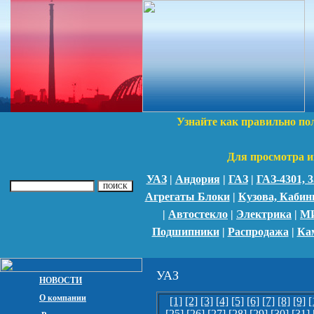
Узнайте как правильно по
Для просмотра и
УАЗ
|
Андория
|
ГАЗ
|
ГАЗ-4301,
Агрегаты Блоки
|
Кузова, Каби
|
Автостекло
|
Электрика
|
М
Подшипники
|
Распродажа
|
Ка
УАЗ
НОВОСТИ
О компании
[1]
[2]
[3]
[4]
[5]
[6]
[7]
[8]
[9]
[
[25]
[26]
[27]
[28]
[29]
[30]
[31]