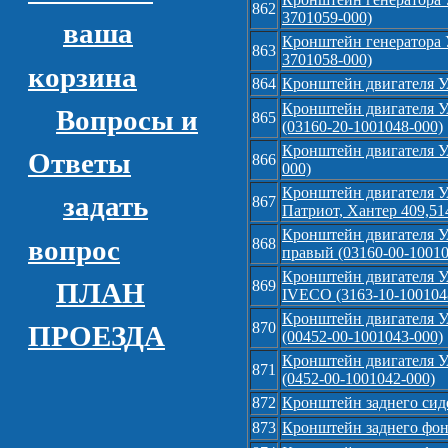
862
3701059-000)
ваша
Кронштейн генератора 
863
3701058-000)
корзина
864
Кронштейн двигателя У
Кронштейн двигателя У
Вопросы и
865
(03160-20-1001048-000)
Кронштейн двигателя УА
Ответы
866
000)
Кронштейн двигателя У
задать
867
Патриот, Хантер 409,51
Кронштейн двигателя У
вопрос
868
правый (03160-00-10010
Кронштейн двигателя У
ПЛАН
869
IVECO (3163-10-100104
Кронштейн двигателя У
870
ПРОЕЗДА
(00452-00-1001043-000)
Кронштейн двигателя У
871
(0452-00-1001042-000)
872
Кронштейн заднего сиде
873
Кронштейн заднего фон