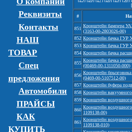
О компании
Реквизиты
#
На
Контакты
Кронштейн бампера УАЗ
851
(3163-00-2803026-00)
НАШ
852
Кронштейн бачка ГУР У
853
Кронштейн бачка ГУР У
ТОВАР
854
Кронштейн бачка расши
Кронштейн бачка расши
Спец
855
(00469-00-1311050-000)
Кронштейн брызговика 
856
предложения
(0469-00-5107512-00)
857
Кронштейн буфера подв
Автомобили
858
Кронштейн вакуумного 
859
Кронштейн воздушного 
ПРАЙСЫ
Кронштейн воздушного 
860
1109138-00)
КАК
Кронштейн воздушного ф
861
1109138-010)
КУПИТЬ
Кронштейн генератора У