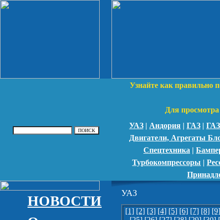
Узнайте как правильно п
Для просмотра 
УАЗ
|
Андория
|
ГАЗ
|
ГАЗ
Двигатели, Агрегаты Бл
Спецтехника
|
Бампе
Турбокомпрессоры
|
Рес
Принадл
УАЗ
НОВОСТИ
[1]
[2]
[3]
[4]
[5]
[6]
[7]
[8]
[9
[25]
[26]
[27]
[28]
[29]
[30]