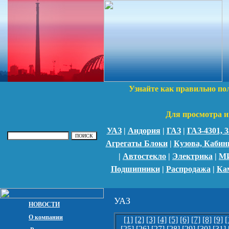
Узнайте как правильно по
Для просмотра и
УАЗ
|
Андория
|
ГАЗ
|
ГАЗ-4301,
Агрегаты Блоки
|
Кузова, Каби
|
Автостекло
|
Электрика
|
М
Подшипники
|
Распродажа
|
Ка
УАЗ
НОВОСТИ
О компании
[1]
[2]
[3]
[4]
[5]
[6]
[7]
[8]
[9]
[
[25]
[26]
[27]
[28]
[29]
[30]
[31]