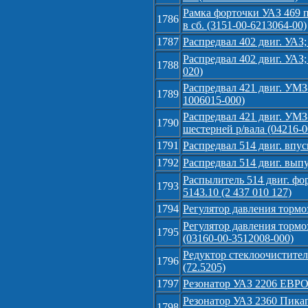
Рамка форточки УАЗ 469 
1786
в сб. (3151-00-6213064-00)
1787
Распредвал 402 двиг. УАЗ
Распредвал 402 двиг. УАЗ
1788
020)
Распредвал 421 двиг. УМЗ
1789
1006015-000)
Распредвал 421 двиг. УМЗ
1790
шестерней р/вала (04216-
1791
Распредвал 514 двиг. впу
1792
Распредвал 514 двиг. вып
Распылитель 514 двиг. фо
1793
5143.10 (2 437 010 127)
1794
Регулятор давления тормоз
Регулятор давления тормо
1795
(03160-00-3512008-000)
Редуктор стеклоочистител
1796
(72.5205)
1797
Резонатор УАЗ 2206 ЕВРО-
Резонатор УАЗ 2360 Пикап
1798