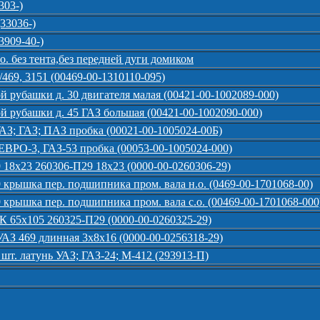
303-)
(33036-)
3909-40-)
о. без тента,без передней дуги домиком
469, 3151 (00469-00-1310110-095)
й рубашки д. 30 двигателя малая (00421-00-1002089-000)
й рубашки д. 45 ГАЗ большая (00421-00-1002090-000)
УАЗ; ГАЗ; ПАЗ пробка (00021-00-1005024-00Б)
ЕВРО-3, ГАЗ-53 пробка (00053-00-1005024-000)
18х23 260306-П29 18х23 (0000-00-0260306-29)
крышка пер. подшипника пром. вала н.о. (0469-00-1701068-00)
крышка пер. подшипника пром. вала с.о. (00469-00-1701068-000
К 65х105 260325-П29 (0000-00-0260325-29)
УАЗ 469 длинная 3х8х16 (0000-00-0256318-29)
шт. латунь УАЗ; ГАЗ-24; М-412 (293913-П)