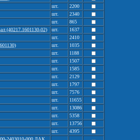
шт.
2200
шт.
2340
шт.
865
ал (40217.1601130-02)
шт.
1637
шт.
2410
1601130)
шт.
1035
шт.
1188
шт.
1507
шт.
1585
шт.
2129
шт.
1797
шт.
7576
шт.
11655
шт.
13086
шт.
5358
шт.
13756
шт.
4395
-00-2403010-000 ДАК