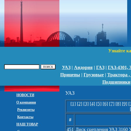
Узнайте к
УАЗ
|
Андория
|
ГАЗ
|
ГАЗ-4301,
Прицепы
|
Грузовые
|
Трактора ,
Подшипники
УАЗ
НОВОСТИ
О компании
[1]
[2]
[3]
[4]
[5]
[6]
[7]
[8]
[9]
[
Реквизиты
Контакты
#
НАШ ТОВАР
451
Диск сцепления УАЗ 3160 У