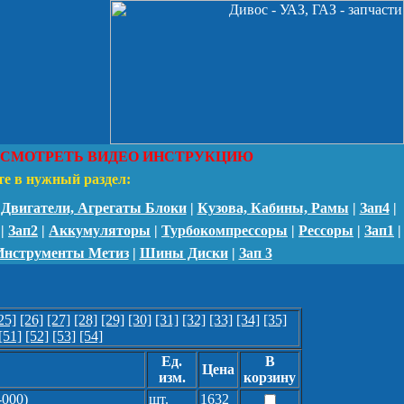
СМОТРЕТЬ ВИДЕО ИНСТРУКЦИЮ
те в нужный раздел:
|
Двигатели, Агрегаты Блоки
|
Кузова, Кабины, Рамы
|
Зап4
|
|
Зап2
|
Аккумуляторы
|
Турбокомпрессоры
|
Рессоры
|
Зап1
|
Инструменты Метиз
|
Шины Диски
|
Зап 3
25]
[26]
[27]
[28]
[29]
[30]
[31]
[32]
[33]
[34]
[35]
[51]
[52]
[53]
[54]
Ед.
В
Цена
изм.
корзину
-000)
шт.
1632