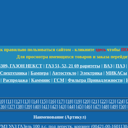
ак правильно пользоваться сайтом - кликните
здесь
чтобы
ПО
Для просмотра имеющихся товаров и заказа перейди
 3309, ГАЗОН НЕКСТ
|
ГАЗ 51, 52, 21 69 раритеты
|
ВАЗ
|
ПАЗ
 Спецтехника
|
Бампера
|
Автостекло
|
Электрика
|
МИКАСы
|
Распродажа
|
Камминс
|
ГСМ
|
Фильтра Принадлежности
|
10]
[11]
[12]
[13]
[14]
[15]
[16]
[17]
[18]
[19]
[20]
[21]
[22]
[23]
[24]
[
[36]
[37]
[38]
[39]
[40]
[41]
[42]
[43]
[44]
[45]
[46]
[47]
[48]
[49]
[50]
Наименование (Артикул)
МЗ УАЗ ГАЗель 100 л.с. под лепестк. корзину (00421-00-1601130