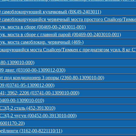
9 самоблокирующий кулачковый (ВК49-2403011)
 самоблокирующийся червячный моста простого Спайсер/Тимкен
к. моста в сборе (00469-00-2403011-001)
к. моста в сборе с главной парой (00469-00-2403010-001)
к. моста самоблокир. червячный (469-)
кирующийся моста Спайсер/Тимкен с преднатягом усил. 8 кг С
80-1309010-000)
9 двиг. (03160-00-1309012-030)
т под кондиционер 3 опоры (2360-80-1309010-00)
09 (03741-95-1309012-000)
1; 3962; 2206 (03741-00-1309010-000)
0469-00-1309010-010)
СЭД-2 сталь (452-3913010)
СЭД-2 чугун (00452-00-3913010-000)
-6001170-20)
ейлинги (3162-00-8221110/11)