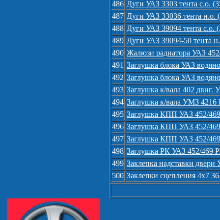
486
Дуги УАЗ 3303 тента с.о. (3
487
Дуги УАЗ 33036 тента н.о. 
488
Дуги УАЗ 39094 тента с.о. (
489
Дуги УАЗ 39094-50 тента н.
490
Жалюзи радиатора УАЗ 452/
491
Заглушка блока УАЗ водяно
492
Заглушка блока УАЗ водяно
493
Заглушка к/вала 402 двиг. 
494
Заглушка к/вала УМЗ 4216 
495
Заглушка КПП УАЗ 452/469 
496
Заглушка КПП УАЗ 452/469 
497
Заглушка КПП УАЗ 452/469 
498
Заглушка РК УАЗ 452/469 Р
499
Заклепка надставки двери 
500
Заклепки сцепления 4х7 36 