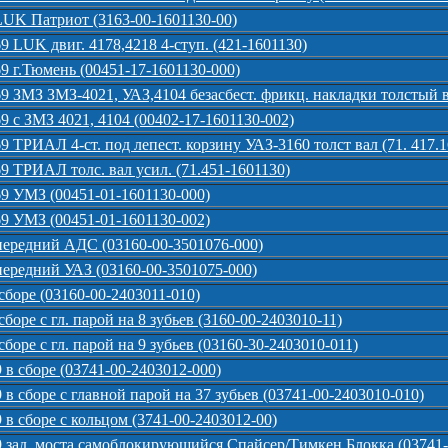
LUK Патриот (3163-00-1601130-00)
9 LUK двиг. 4178,4218 4-ступ. (421-1601130)
9 г.Тюмень (00451-17-1601130-000)
9 ЗМЗ ЗМЗ-4021, УАЗ,4104 безасбест. фрикц. накладки толстый в
9 с ЗМЗ 4021, 4104 (00402-17-1601130-002)
 ТРИАЛ 4-ст. под лепест. корзину УАЗ-3160 толст вал (71. 417.
9 ТРИАЛ толс. вал усил. (71.451-1601130)
9 УМЗ (00451-01-1601130-000)
9 УМЗ (00451-01-1601130-002)
передний АДС (03160-00-3501076-000)
ередний УАЗ (03160-00-3501075-000)
боре (03160-00-2403011-010)
оре с гл. парой на 8 зубьев (3160-00-2403010-11)
оре с гл. парой на 9 зубьев (03160-30-2403010-011)
в сборе (03741-00-2403012-000)
в сборе с главной парой на 37 зубьев (03741-00-2403010-010)
в сборе с кольцом (3741-00-2403012-00)
 зад. моста самоблокирующийся Спайсер/Тимкен Блокка (03741